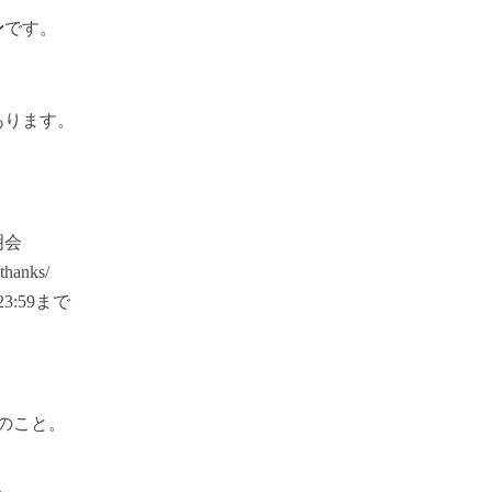
ン
です。
あります。
明会
/thanks/
3:59まで
とのこと。
。