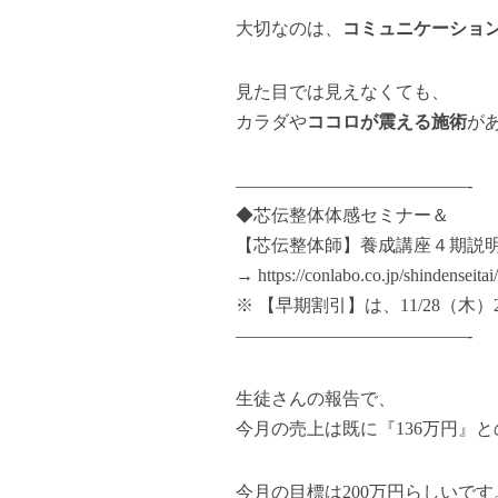
大切なのは、
コミュニケーショ
見た目では見えなくても、
カラダや
ココロが震える施術
が
—————————————-
◆芯伝整体体感セミナー＆
【芯伝整体師】養成講座４期説
→
https://conlabo.co.jp/shindenseitai
※ 【早期割引】は、11/28（木）2
—————————————-
生徒さんの報告で、
今月の売上は既に『136万円』
今月の目標は200万円らしいです