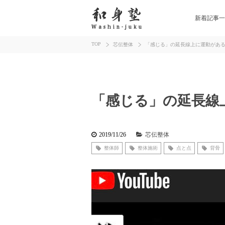
新着記事一
TOP
芯伝整体
「感じる」の延長線上に運動があ
「感じる」の延長線
2019/11/26
芯伝整体
整体師
整体施術
点と点
背骨