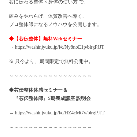
芯に伝わる整体 × 身体の使い方 で、
痛みをやわらげ、体質改善へ導く、
プロ整体師になるノウハウを公開します。
◆【芯伝整体】無料Webセミナー
→
https://washinjyuku.jp/l/c/
Ny8noE1p/blrgPJJT
※ 只今より、期間限定で無料公開中。
～～～～～～～～～～～～～～～～～
◆芯伝整体体感セミナー＆
『芯伝整体師』5期養成講座 説明会
→
https://washinjyuku.jp/l/c/
HZ4cMt7v/blrgPJJT
～～～～～～～～～～～～～～～～～