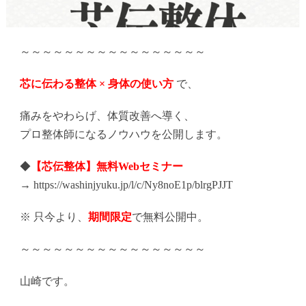
～～～～～～～～～～～～～～～～～
芯に伝わる整体 × 身体の使い方
で、
痛みをやわらげ、体質改善へ導く、
プロ整体師になるノウハウを公開します。
◆
【芯伝整体】無料Webセミナー
→
https://washinjyuku.jp/l/c/
Ny8noE1p/blrgPJJT
※ 只今より、
期間限定
で無料公開中。
～～～～～～～～～～～～～～～～～
山崎です。