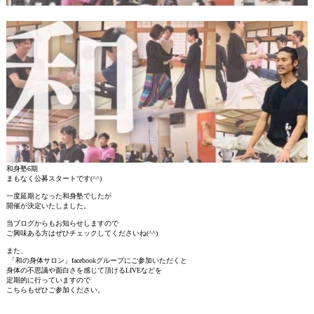
和身塾6期
まもなく公募スタートです(^^)
一度延期となった和身塾でしたが
開催が決定いたしました。
当ブログからもお知らせしますので
ご興味ある方はぜひチェックしてくださいね(^^)
また、
「和の身体サロン」facebookグループにご参加いただくと
身体の不思議や面白さを感じて頂けるLIVEなどを
定期的に行っていますので
こちらもぜひご参加ください。