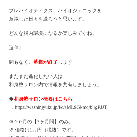
プレバイオティクス、バイオジェニックを
意識した日々を送ろうと思います。
どんな腸内環境になるか楽しみですね。
追伸）
間もなく、
募集が終了
します。
まだまだ進化したい人は、
和身塾サロン内で情報を共有しましょう。
◆
和身塾サロン概要はこちら
→
https://washinjyuku.jp/l/c/
aML9Gkmq/blrgPJJT
※ 567月の【3ヶ月間】のみ。
※ 価格は1万円（税抜）です。