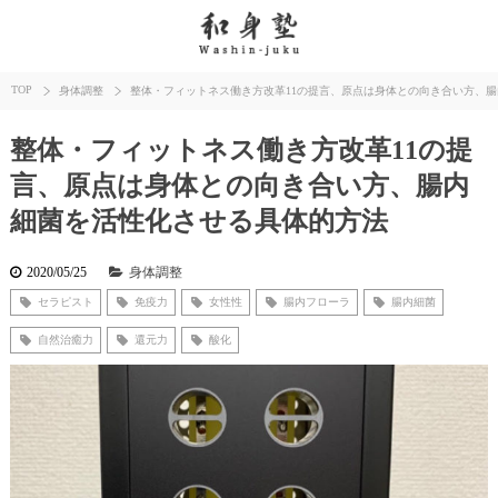
TOP
身体調整
整体・フィットネス働き方改革11の提言、原点は身体との向き合い方、
整体・フィットネス働き方改革11の提
言、原点は身体との向き合い方、腸内
細菌を活性化させる具体的方法
2020/05/25
身体調整
セラピスト
免疫力
女性性
腸内フローラ
腸内細菌
自然治癒力
還元力
酸化