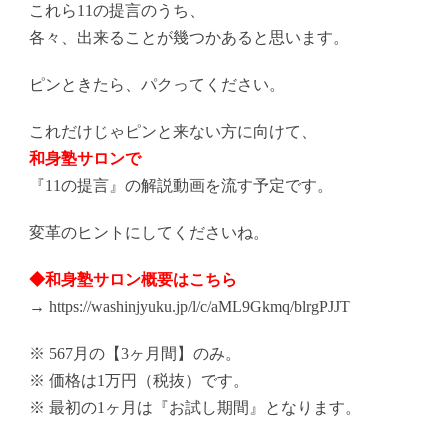
これら11の提言のうち、
各々、出来ることが幾つかあると思います。
ピンときたら、パクってください。
これだけじゃピンと来ない方に向けて、
和身塾サロンで
『11の提言』の解説動画を流す予定です。
変革のヒントにしてくださいね。
◆和身塾サロン概要はこちら
→
https://washinjyuku.jp/l/c/
aML9Gkmq/blrgPJJT
※ 567月の【3ヶ月間】のみ。
※ 価格は1万円（税抜）です。
※ 最初の1ヶ月は『お試し期間』となります。