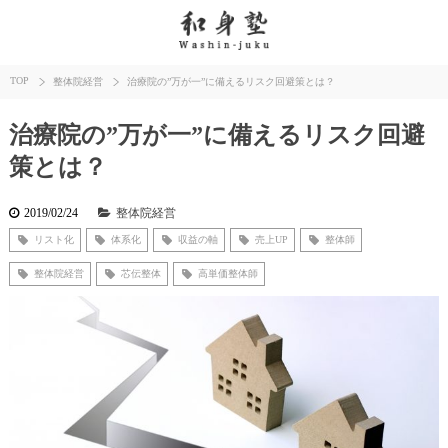
TOP
整体院経営
治療院の”万が一”に備えるリスク回避策とは？
治療院の”万が一”に備えるリスク回避
策とは？
2019/02/24
整体院経営
リスト化
体系化
収益の軸
売上UP
整体師
整体院経営
芯伝整体
高単価整体師