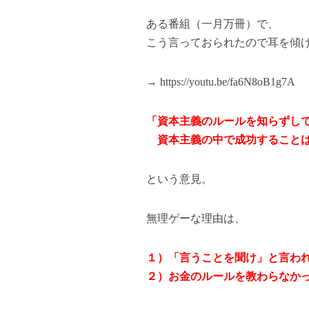
ある番組（一月万冊）で、
こう言っておられたので耳を傾
→
https://youtu.be/fa6N8oB1g7A
「資本主義のルールを知らずし
資本主義の中で成功することは
という意見。
無理ゲーな理由は、
１）「言うことを聞け」と言わ
２）お金のルールを教わらなか