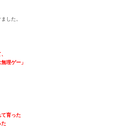
けました。
て、
無理ゲー」
れて育った
った