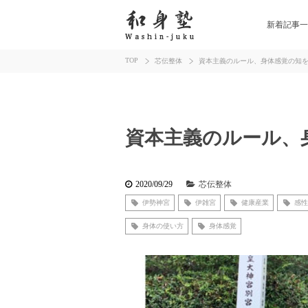
新着記事一
TOP
芯伝整体
資本主義のルール、身体感覚の知
資本主義のルール、
2020/09/29
芯伝整体
伊勢神宮
伊雑宮
健康産業
感性
身体の使い方
身体感覚