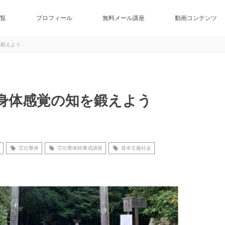
覧
プロフィール
無料メール講座
動画コンテンツ
を鍛えよう
身体感覚の知を鍛えよう
芯伝整体
芯伝整体師養成講座
資本主義社会