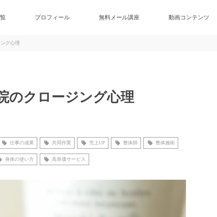
覧
プロフィール
無料メール講座
動画コンテンツ
ジング心理
院のクロージング心理
仕事の成果
共同作業
売上UP
整体師
整体施術
身体の使い方
高単価サービス