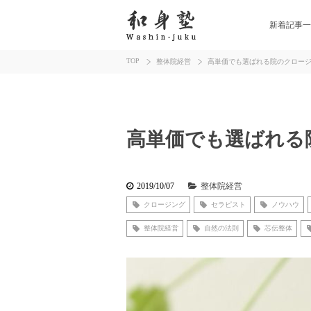
新着記事一
TOP
整体院経営
高単価でも選ばれる院のクロー
高単価でも選ばれる
2019/10/07
整体院経営
クロージング
セラピスト
ノウハウ
整体院経営
自然の法則
芯伝整体