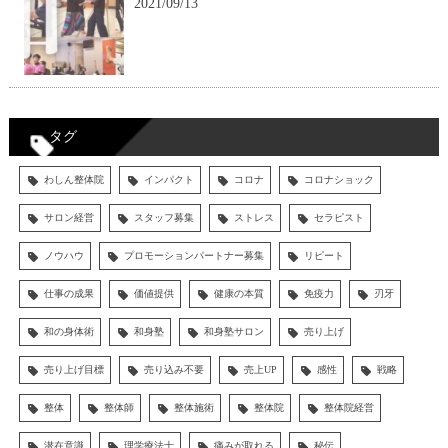
2021/09/13
タグ
わしん整体院
インパクト
コロナ
コロナショック
サロン経営
スタッフ募集
ストレス
セラピスト
ノウハウ
プロモーションパートナー募集
リピート
仕事の成果
価値提供
健康の本質
免疫力
刃牙
和の身体術
和身塾
和身塾サロン
売り上げ
売り上げ目標
売り込み不要
売上UP
感性
戦略
整体
整体師
整体施術
整体院
整体院経営
潜在意識
理学療法士
痛みが取れる
秘伝