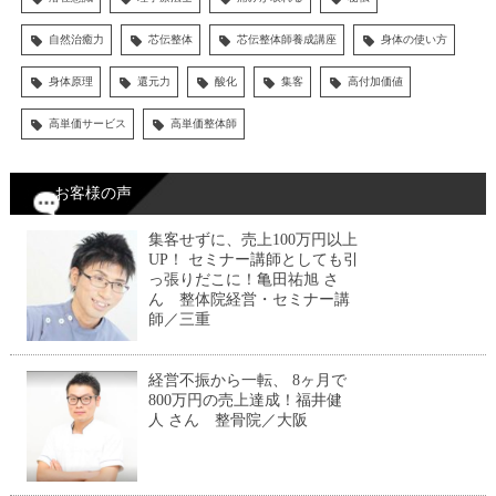
自然治癒力
芯伝整体
芯伝整体師養成講座
身体の使い方
身体原理
還元力
酸化
集客
高付加価値
高単価サービス
高単価整体師
お客様の声
集客せずに、売上100万円以上
UP！ セミナー講師としても引
っ張りだこに！亀田祐旭 さ
ん 整体院経営・セミナー講
師／三重
経営不振から一転、 8ヶ月で
800万円の売上達成！福井健
人 さん 整骨院／大阪