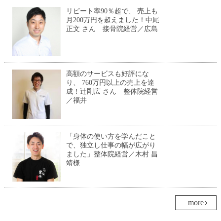
リピート率90％超で、 売上も
月200万円を超えました！中尾
正文 さん 接骨院経営／広島
高額のサービスも好評にな
り、 760万円以上の売上を達
成！辻剛広 さん 整体院経営
／福井
「身体の使い方を学んだこと
で、独立し仕事の幅が広がり
ました」整体院経営／木村 昌
靖様
more