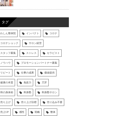
タグ
わしん整体院
インパクト
コロナ
コロナショック
サロン経営
スタッフ募集
ストレス
セラピスト
ノウハウ
プロモーションパートナー募集
リピート
仕事の成果
価値提供
健康の本質
免疫力
刃牙
和の身体術
和身塾
和身塾サロン
売り上げ
売り上げ目標
売り込み不要
売上UP
感性
戦略
整体