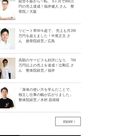
経営不振から一転、 8ヶ月で800万
円の売上達成！福井健人 さん 整
骨院／大阪
リピート率90％超で、 売上も月200
万円を超えました！中尾正文 さ
ん 接骨院経営／広島
高額のサービスも好評になり、 760
万円以上の売上を達成！辻剛広 さ
ん 整体院経営／福井
「身体の使い方を学んだことで、
独立し仕事の幅が広がりました」
整体院経営／木村 昌靖様
more