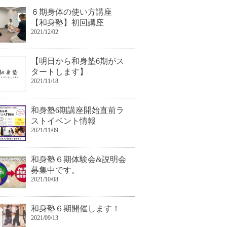
６期身体の使い方講座
【和身塾】初回講座
2021/12/02
【明日から和身塾6期がス
タートします】
2021/11/18
和身塾6期講座開始直前ラ
ストイベント情報
2021/11/09
和身塾６期体験会&説明会
募集中です。
2021/10/08
和身塾６期開催します！
2021/09/13