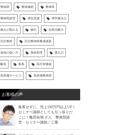
整体師
整体施術
整体院
整体院経営
潜在意識
理学療法士
痛みが取れる
秘伝
自然治癒力
芯伝整体
芯伝整体師養成講座
身体の使い方
身体原理
還元力
酸化
集客
高付加価値
高単価サービス
高単価整体師
お客様の声
集客せずに、売上100万円以上UP！
セミナー講師としても引っ張りだ
こに！亀田祐旭 さん 整体院経
営・セミナー講師／三重