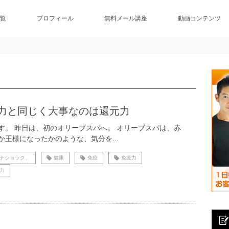
覧
プロフィール
無料メール講座
動画コンテンツ
力と同じく大事なのは還元力
す。 昨日は、初のオリーブスパへ。 オリーブスパは、赤
か王様になったかのような、気分を...
ナショック、
健康
免疫
免疫力
力