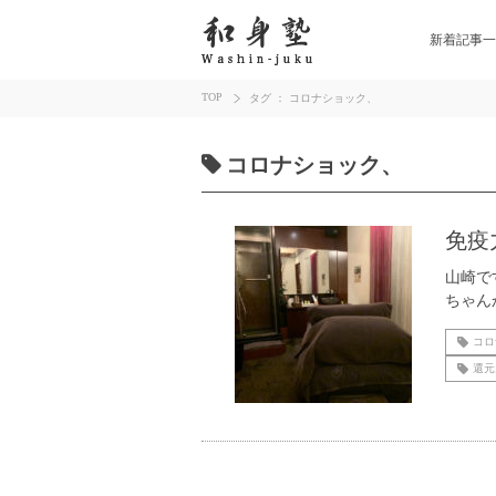
新着記事一
TOP
タグ ： コロナショック、
コロナショック、
免疫
山崎で
ちゃん
コロ
還元