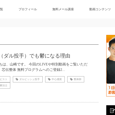
覧
プロフィール
無料メール講座
動画コンテンツ
（ダル投手）でも鬱になる理由
ちは、山崎です。 今回のLIVEや特別動画をご覧いただ
1）芯伝整体 無料プログラムへのご登録2...
ピスト
ダルビッシュ投手
中心感覚
整体師
療法士