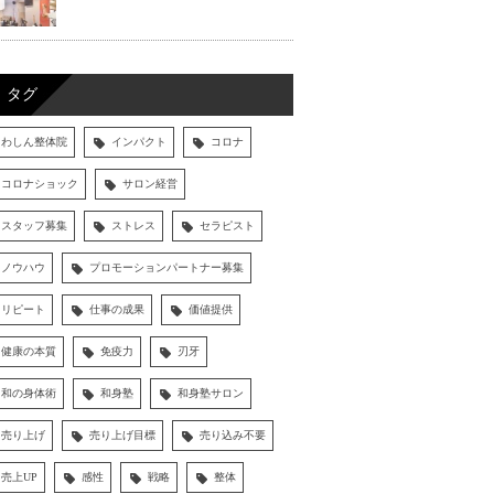
タグ
わしん整体院
インパクト
コロナ
コロナショック
サロン経営
スタッフ募集
ストレス
セラピスト
ノウハウ
プロモーションパートナー募集
リピート
仕事の成果
価値提供
健康の本質
免疫力
刃牙
和の身体術
和身塾
和身塾サロン
売り上げ
売り上げ目標
売り込み不要
売上UP
感性
戦略
整体