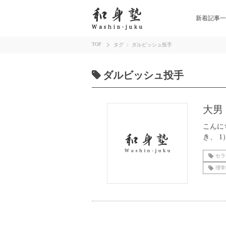
新着記事一
TOP
タグ ： ダルビッシュ投手
ダルビッシュ投手
大男
こんに
き、 
セラ
理学