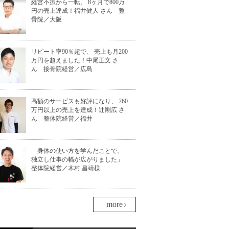
経営不振から一転、 8ヶ月で800万
円の売上達成！福井健人 さん 整
骨院／大阪
リピート率90％超で、 売上も月200
万円を超えました！中尾正文 さ
ん 接骨院経営／広島
高額のサービスも好評になり、 760
万円以上の売上を達成！辻剛広 さ
ん 整体院経営／福井
「身体の使い方を学んだことで、
独立し仕事の幅が広がりました」
整体院経営／木村 昌靖様
more