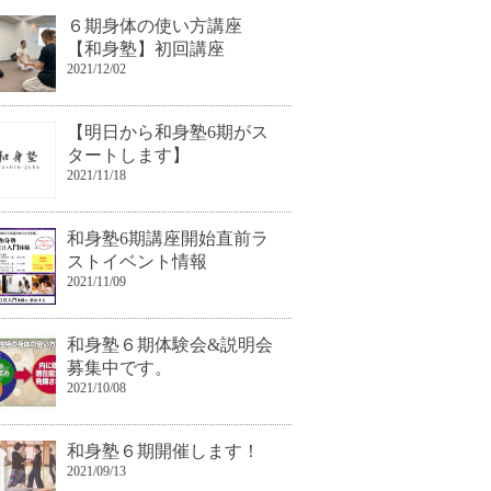
６期身体の使い方講座
【和身塾】初回講座
2021/12/02
【明日から和身塾6期がス
タートします】
2021/11/18
和身塾6期講座開始直前ラ
ストイベント情報
2021/11/09
和身塾６期体験会&説明会
募集中です。
2021/10/08
和身塾６期開催します！
2021/09/13