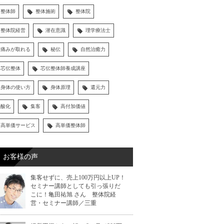
整体師
整体施術
整体院
整体院経営
潜在意識
理学療法士
痛みが取れる
秘伝
自然治癒力
芯伝整体
芯伝整体師養成講座
身体の使い方
身体原理
還元力
酸化
集客
高付加価値
高単価サービス
高単価整体師
お客様の声
集客せずに、売上100万円以上UP！
セミナー講師としても引っ張りだ
こに！亀田祐旭 さん 整体院経
営・セミナー講師／三重