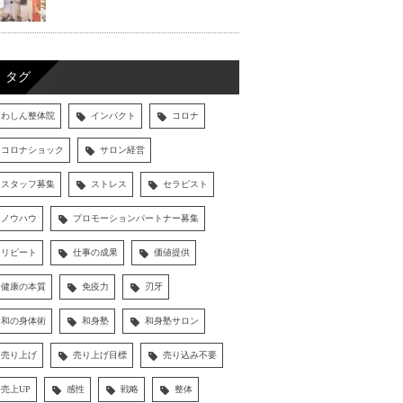
タグ
わしん整体院
インパクト
コロナ
コロナショック
サロン経営
スタッフ募集
ストレス
セラピスト
ノウハウ
プロモーションパートナー募集
リピート
仕事の成果
価値提供
健康の本質
免疫力
刃牙
和の身体術
和身塾
和身塾サロン
売り上げ
売り上げ目標
売り込み不要
売上UP
感性
戦略
整体