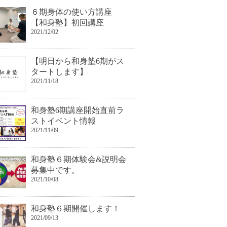
６期身体の使い方講座
【和身塾】初回講座
2021/12/02
【明日から和身塾6期がス
タートします】
2021/11/18
和身塾6期講座開始直前ラ
ストイベント情報
2021/11/09
和身塾６期体験会&説明会
募集中です。
2021/10/08
和身塾６期開催します！
2021/09/13