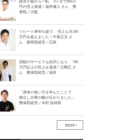
経営不振から一転、 8ヶ月で800万
円の売上達成！福井健人 さん 整
骨院／大阪
リピート率90％超で、 売上も月200
万円を超えました！中尾正文 さ
ん 接骨院経営／広島
高額のサービスも好評になり、 760
万円以上の売上を達成！辻剛広 さ
ん 整体院経営／福井
「身体の使い方を学んだことで、
独立し仕事の幅が広がりました」
整体院経営／木村 昌靖様
more