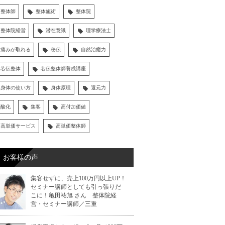
整体師
整体施術
整体院
整体院経営
潜在意識
理学療法士
痛みが取れる
秘伝
自然治癒力
芯伝整体
芯伝整体師養成講座
身体の使い方
身体原理
還元力
酸化
集客
高付加価値
高単価サービス
高単価整体師
お客様の声
集客せずに、売上100万円以上UP！
セミナー講師としても引っ張りだ
こに！亀田祐旭 さん 整体院経
営・セミナー講師／三重