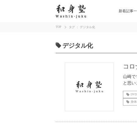
新着記事一
TOP
タグ ： デジタル化
デジタル化
コロ
山崎で
と思い
DV
身体