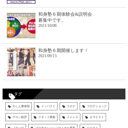
和身塾６期体験会&説明会
募集中です。
2021/10/08
和身塾６期開催します！
2021/09/13
タグ
わしん整体院
インパクト
コロナ
コロナショック
サロン経営
スタッフ募集
ストレス
セラピスト
ノウハウ
プロモーションパートナー募集
リピート