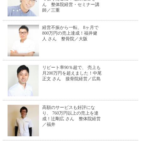
ん 整体院経営・セミナー講
師／三重
経営不振から一転、 8ヶ月で
800万円の売上達成！福井健
人 さん 整骨院／大阪
リピート率90％超で、 売上も
月200万円を超えました！中尾
正文 さん 接骨院経営／広島
高額のサービスも好評にな
り、 760万円以上の売上を達
成！辻剛広 さん 整体院経営
／福井