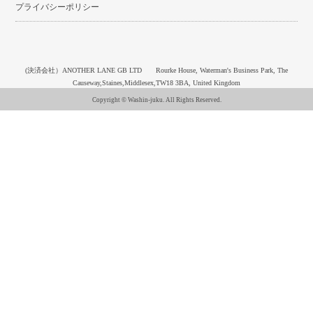
プライバシーポリシー
(決済会社）ANOTHER LANE GB LTD Rourke House, Waterman's Business Park, The
Causeway,Staines,Middlesex,TW18 3BA, United Kingdom
Copyright © Washin-juku. All Rights Reserved.