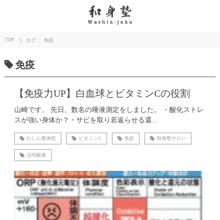
TOP
タグ ： 免疫
免疫
【免疫力UP】白血球とビタミンCの役割
山崎です。 先日、数名の唾液測定をしました。 ・酸化ストレ
スが強い身体か？・サビを取り若返らせる還...
わしん整体院
ビタミンC
免疫
和身塾サロン
活性酸素