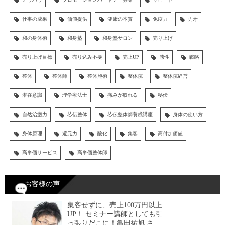
仕事の成果
価値提供
健康の本質
免疫力
刃牙
和の身体術
和身塾
和身塾サロン
売り上げ
売り上げ目標
売り込み不要
売上UP
感性
戦略
整体
整体師
整体施術
整体院
整体院経営
潜在意識
理学療法士
痛みが取れる
秘伝
自然治癒力
芯伝整体
芯伝整体師養成講座
身体の使い方
身体原理
還元力
酸化
集客
高付加価値
高単価サービス
高単価整体師
お客様の声
集客せずに、売上100万円以上
UP！ セミナー講師としても引
っ張りだこに！亀田祐旭 さ