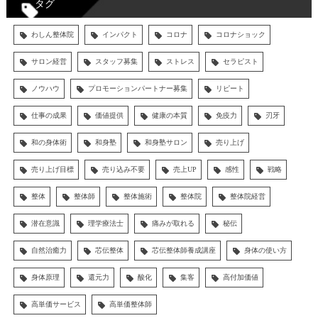
タグ
わしん整体院
インパクト
コロナ
コロナショック
サロン経営
スタッフ募集
ストレス
セラピスト
ノウハウ
プロモーションパートナー募集
リピート
仕事の成果
価値提供
健康の本質
免疫力
刃牙
和の身体術
和身塾
和身塾サロン
売り上げ
売り上げ目標
売り込み不要
売上UP
感性
戦略
整体
整体師
整体施術
整体院
整体院経営
潜在意識
理学療法士
痛みが取れる
秘伝
自然治癒力
芯伝整体
芯伝整体師養成講座
身体の使い方
身体原理
還元力
酸化
集客
高付加価値
高単価サービス
高単価整体師