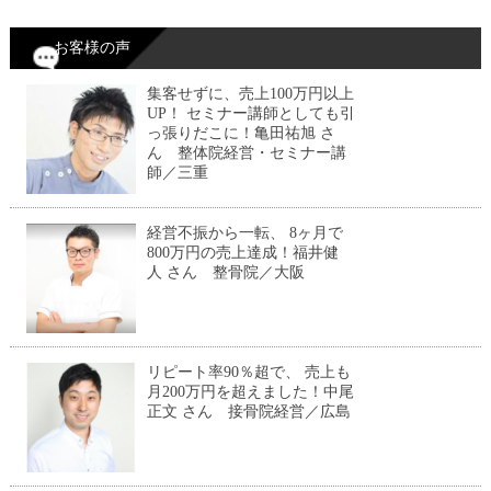
お客様の声
集客せずに、売上100万円以上
UP！ セミナー講師としても引
っ張りだこに！亀田祐旭 さ
ん 整体院経営・セミナー講
師／三重
経営不振から一転、 8ヶ月で
800万円の売上達成！福井健
人 さん 整骨院／大阪
リピート率90％超で、 売上も
月200万円を超えました！中尾
正文 さん 接骨院経営／広島