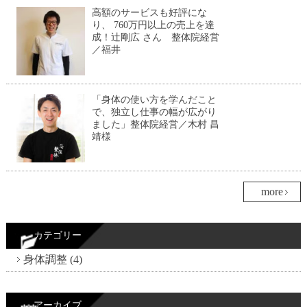
高額のサービスも好評にな
り、 760万円以上の売上を達
成！辻剛広 さん 整体院経営
／福井
「身体の使い方を学んだこと
で、独立し仕事の幅が広がり
ました」整体院経営／木村 昌
靖様
more
カテゴリー
身体調整 (4)
アーカイブ