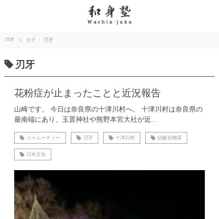
TOP
タグ ： 刃牙
刃牙
花粉症が止まったことと近況報告
山崎です。 今日は奈良県の十津川村へ。 十津川村は奈良県の
最南端にあり、玉置神社や熊野本宮大社が近...
ジャムーティー
刃牙
十津川村
抗酸化物質
日本文化