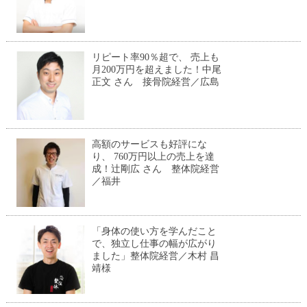
リピート率90％超で、 売上も
月200万円を超えました！中尾
正文 さん 接骨院経営／広島
高額のサービスも好評にな
り、 760万円以上の売上を達
成！辻剛広 さん 整体院経営
／福井
「身体の使い方を学んだこと
で、独立し仕事の幅が広がり
ました」整体院経営／木村 昌
靖様