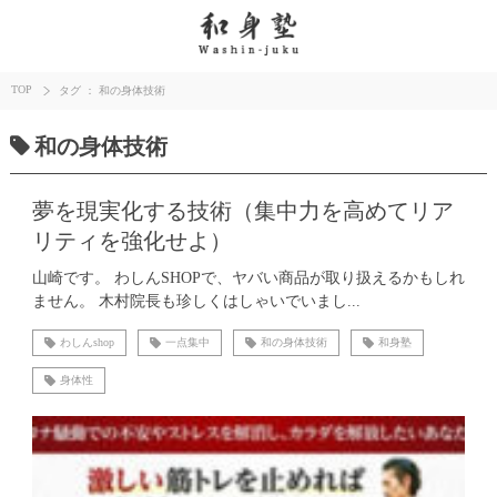
TOP
タグ ： 和の身体技術
和の身体技術
夢を現実化する技術（集中力を高めてリア
リティを強化せよ）
山崎です。 わしんSHOPで、ヤバい商品が取り扱えるかもしれ
ません。 木村院長も珍しくはしゃいでいまし...
わしんshop
一点集中
和の身体技術
和身塾
身体性