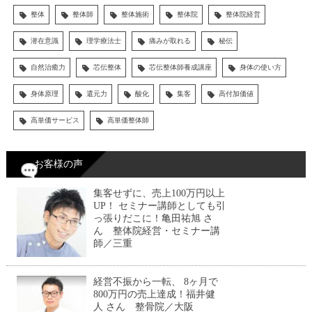
整体
整体師
整体施術
整体院
整体院経営
潜在意識
理学療法士
痛みが取れる
秘伝
自然治癒力
芯伝整体
芯伝整体師養成講座
身体の使い方
身体原理
還元力
酸化
集客
高付加価値
高単価サービス
高単価整体師
お客様の声
集客せずに、売上100万円以上
UP！ セミナー講師としても引
っ張りだこに！亀田祐旭 さ
ん 整体院経営・セミナー講
師／三重
経営不振から一転、 8ヶ月で
800万円の売上達成！福井健
人 さん 整骨院／大阪