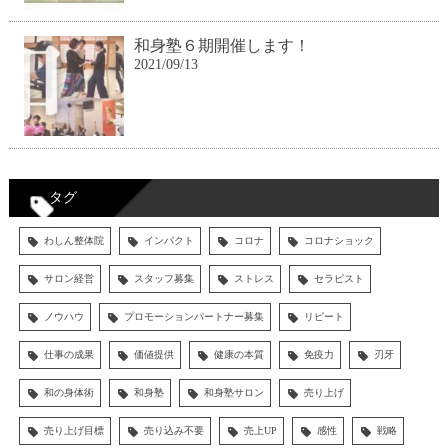
和身塾６期開催します！
2021/09/13
タグ
わしん整体院
インパクト
コロナ
コロナショック
サロン経営
スタッフ募集
ストレス
セラピスト
ノウハウ
プロモーションパートナー募集
リピート
仕事の成果
価値提供
健康の本質
免疫力
刃牙
和の身体術
和身塾
和身塾サロン
売り上げ
売り上げ目標
売り込み不要
売上UP
感性
戦略