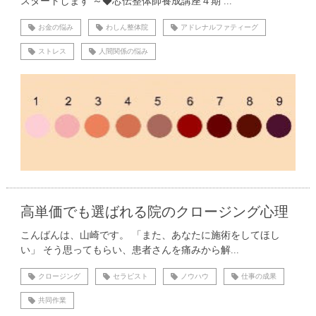
スタートします ～◆芯伝整体師養成講座４期 ...
お金の悩み
わしん整体院
アドレナルファティーグ
ストレス
人間関係の悩み
高単価でも選ばれる院のクロージング心理
こんばんは、山崎です。 「また、あなたに施術をしてほし
い」 そう思ってもらい、患者さんを痛みから解...
クロージング
セラピスト
ノウハウ
仕事の成果
共同作業