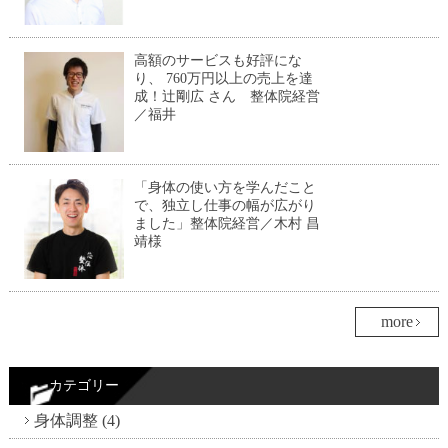
高額のサービスも好評にな
り、 760万円以上の売上を達
成！辻剛広 さん 整体院経営
／福井
「身体の使い方を学んだこと
で、独立し仕事の幅が広がり
ました」整体院経営／木村 昌
靖様
more
カテゴリー
身体調整 (4)