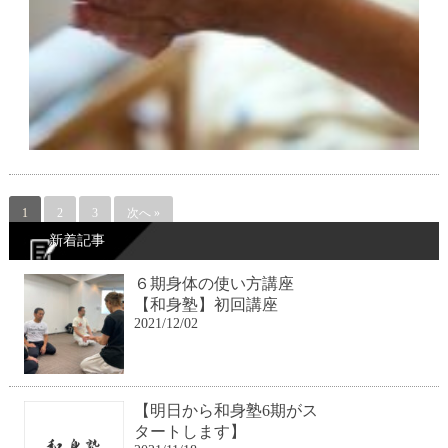
1
2
3
次へ »
新着記事
６期身体の使い方講座
【和身塾】初回講座
2021/12/02
【明日から和身塾6期がス
タートします】