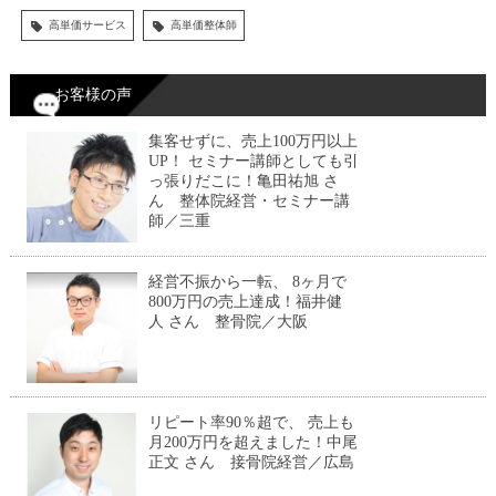
高単価サービス
高単価整体師
お客様の声
集客せずに、売上100万円以上
UP！ セミナー講師としても引
っ張りだこに！亀田祐旭 さ
ん 整体院経営・セミナー講
師／三重
経営不振から一転、 8ヶ月で
800万円の売上達成！福井健
人 さん 整骨院／大阪
リピート率90％超で、 売上も
月200万円を超えました！中尾
正文 さん 接骨院経営／広島