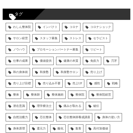
タグ
わしん整体院
インパクト
コロナ
コロナショック
サロン経営
スタッフ募集
ストレス
セラピスト
ノウハウ
プロモーションパートナー募集
リピート
仕事の成果
価値提供
健康の本質
免疫力
刃牙
和の身体術
和身塾
和身塾サロン
売り上げ
売り上げ目標
売り込み不要
売上UP
感性
戦略
整体
整体師
整体施術
整体院
整体院経営
潜在意識
理学療法士
痛みが取れる
秘伝
自然治癒力
芯伝整体
芯伝整体師養成講座
身体の使い方
身体原理
還元力
酸化
集客
高付加価値