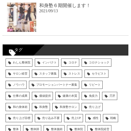
和身塾６期開催します！
2021/09/13
タグ
わしん整体院
インパクト
コロナ
コロナショック
サロン経営
スタッフ募集
ストレス
セラピスト
ノウハウ
プロモーションパートナー募集
リピート
仕事の成果
価値提供
健康の本質
免疫力
刃牙
和の身体術
和身塾
和身塾サロン
売り上げ
売り上げ目標
売り込み不要
売上UP
感性
戦略
整体
整体師
整体施術
整体院
整体院経営