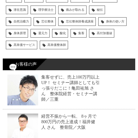
潜在意識
理学療法士
痛みが取れる
秘伝
自然治癒力
芯伝整体
芯伝整体師養成講座
身体の使い方
身体原理
還元力
酸化
集客
高付加価値
高単価サービス
高単価整体師
お客様の声
集客せずに、売上100万円以上
UP！ セミナー講師としても引
っ張りだこに！亀田祐旭 さ
ん 整体院経営・セミナー講
師／三重
経営不振から一転、 8ヶ月で
800万円の売上達成！福井健
人 さん 整骨院／大阪