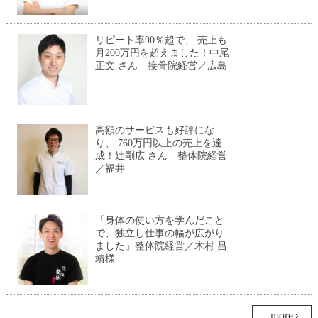
リピート率90％超で、 売上も
月200万円を超えました！中尾
正文 さん 接骨院経営／広島
高額のサービスも好評にな
り、 760万円以上の売上を達
成！辻剛広 さん 整体院経営
／福井
「身体の使い方を学んだこと
で、独立し仕事の幅が広がり
ました」整体院経営／木村 昌
靖様
more