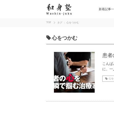
新着記事一
TOP
タグ ： 心をつかむ
心をつかむ
患者
こんば
に、一
心を