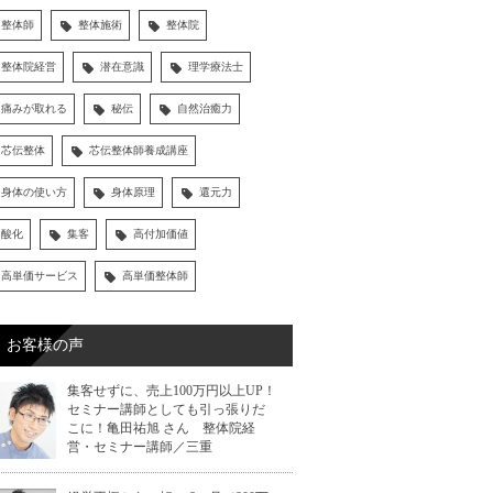
整体師
整体施術
整体院
整体院経営
潜在意識
理学療法士
痛みが取れる
秘伝
自然治癒力
芯伝整体
芯伝整体師養成講座
身体の使い方
身体原理
還元力
酸化
集客
高付加価値
高単価サービス
高単価整体師
お客様の声
集客せずに、売上100万円以上UP！
セミナー講師としても引っ張りだ
こに！亀田祐旭 さん 整体院経
営・セミナー講師／三重