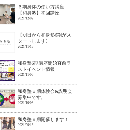
６期身体の使い方講座
【和身塾】初回講座
2021/12/02
【明日から和身塾6期がス
タートします】
2021/11/18
和身塾6期講座開始直前ラ
ストイベント情報
2021/11/09
和身塾６期体験会&説明会
募集中です。
2021/10/08
和身塾６期開催します！
2021/09/13