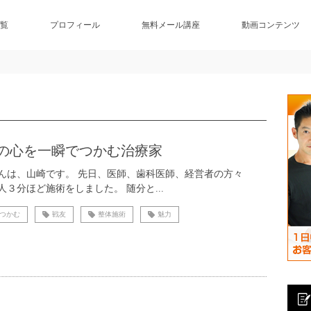
覧
プロフィール
無料メール講座
動画コンテンツ
の心を一瞬でつかむ治療家
んは、山崎です。 先日、医師、歯科医師、経営者の方々
人３分ほど施術をしました。 随分と...
つかむ
戦友
整体施術
魅力