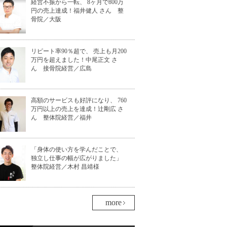
経営不振から一転、 8ヶ月で800万
円の売上達成！福井健人 さん 整
骨院／大阪
リピート率90％超で、 売上も月200
万円を超えました！中尾正文 さ
ん 接骨院経営／広島
高額のサービスも好評になり、 760
万円以上の売上を達成！辻剛広 さ
ん 整体院経営／福井
「身体の使い方を学んだことで、
独立し仕事の幅が広がりました」
整体院経営／木村 昌靖様
more