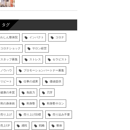
タグ
わしん整体院
インパクト
コロナ
コロナショック
サロン経営
スタッフ募集
ストレス
セラピスト
ノウハウ
プロモーションパートナー募集
リピート
仕事の成果
価値提供
健康の本質
免疫力
刃牙
和の身体術
和身塾
和身塾サロン
売り上げ
売り上げ目標
売り込み不要
売上UP
感性
戦略
整体