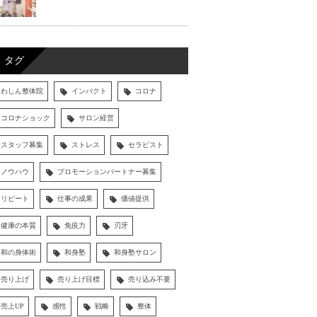
タグ
わしん整体院
インパクト
コロナ
コロナショック
サロン経営
スタッフ募集
ストレス
セラピスト
ノウハウ
プロモーションパートナー募集
リピート
仕事の成果
価値提供
健康の本質
免疫力
刃牙
和の身体術
和身塾
和身塾サロン
売り上げ
売り上げ目標
売り込み不要
売上UP
感性
戦略
整体