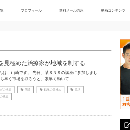
覧
プロフィール
無料メール講座
動画コンテンツ
を見極めた治療家が地域を制する
んは、山崎です。 先日、某ＳＮＳの講座に参加しまし
いち早く市場を取ろうと、素早く動いて...
ダの把握
問診
戦況の見極め
欲求
の把握