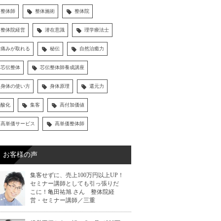
整体師
整体施術
整体院
整体院経営
潜在意識
理学療法士
痛みが取れる
秘伝
自然治癒力
芯伝整体
芯伝整体師養成講座
身体の使い方
身体原理
還元力
酸化
集客
高付加価値
高単価サービス
高単価整体師
お客様の声
集客せずに、売上100万円以上UP！
セミナー講師としても引っ張りだ
こに！亀田祐旭 さん 整体院経
営・セミナー講師／三重