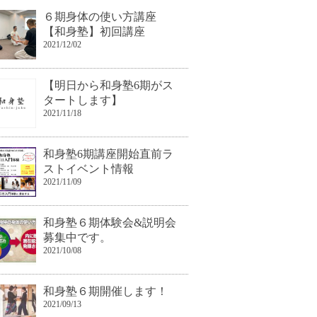
６期身体の使い方講座
【和身塾】初回講座
2021/12/02
【明日から和身塾6期がス
タートします】
2021/11/18
和身塾6期講座開始直前ラ
ストイベント情報
2021/11/09
和身塾６期体験会&説明会
募集中です。
2021/10/08
和身塾６期開催します！
2021/09/13