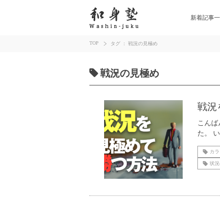
新着記事一
TOP
タグ ： 戦況の見極め
戦況の見極め
戦況
こんば
た。 
カラ
状況