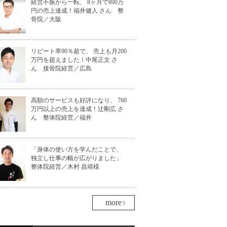
経営不振から一転、 8ヶ月で800万
円の売上達成！福井健人 さん 整
骨院／大阪
リピート率90％超で、 売上も月200
万円を超えました！中尾正文 さ
ん 接骨院経営／広島
高額のサービスも好評になり、 760
万円以上の売上を達成！辻剛広 さ
ん 整体院経営／福井
「身体の使い方を学んだことで、
独立し仕事の幅が広がりました」
整体院経営／木村 昌靖様
more