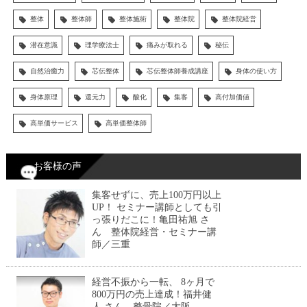
整体
整体師
整体施術
整体院
整体院経営
潜在意識
理学療法士
痛みが取れる
秘伝
自然治癒力
芯伝整体
芯伝整体師養成講座
身体の使い方
身体原理
還元力
酸化
集客
高付加価値
高単価サービス
高単価整体師
お客様の声
集客せずに、売上100万円以上
UP！ セミナー講師としても引
っ張りだこに！亀田祐旭 さ
ん 整体院経営・セミナー講
師／三重
経営不振から一転、 8ヶ月で
800万円の売上達成！福井健
人 さん 整骨院／大阪