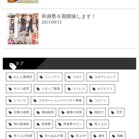
和身塾６期開催します！
2021/09/13
タグ
わしん整体院
インパクト
コロナ
コロナショック
サロン経営
スタッフ募集
ストレス
セラピスト
ノウハウ
プロモーションパートナー募集
リピート
仕事の成果
価値提供
健康の本質
免疫力
刃牙
和の身体術
和身塾
和身塾サロン
売り上げ
売り上げ目標
売り込み不要
売上UP
感性
戦略