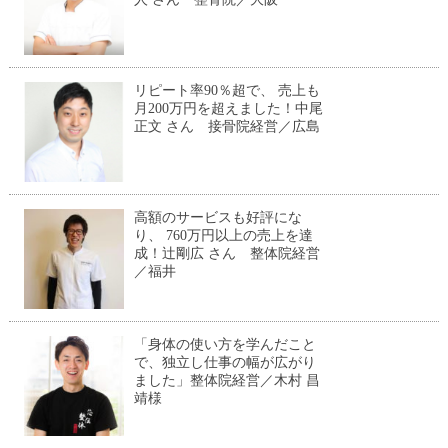
リピート率90％超で、 売上も
月200万円を超えました！中尾
正文 さん 接骨院経営／広島
高額のサービスも好評にな
り、 760万円以上の売上を達
成！辻剛広 さん 整体院経営
／福井
「身体の使い方を学んだこと
で、独立し仕事の幅が広がり
ました」整体院経営／木村 昌
靖様