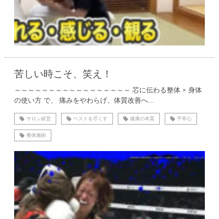
苦しい時こそ、笑え！
～～～～～～～～～～～～～～～～～ 芯に伝わる整体 × 身体
の使い方 で、 痛みをやわらげ、体質改善へ...
サロン経営
ベストを尽くす
健康の本質
平常心
整体施術