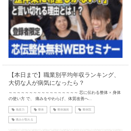
【本日まで】職業別平均年収ランキング、
大切な人が病気になったら？
～～～～～～～～～～～～～～～～～ 芯に伝わる整体 × 身体
の使い方 で、 痛みをやわらげ、体質改善へ...
免疫力
整体
整体施術
整体院
痛みが取れる