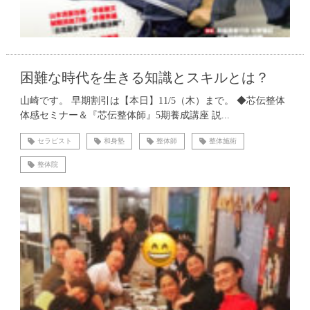
困難な時代を生きる知識とスキルとは？
山崎です。 早期割引は【本日】11/5（木）まで。 ◆芯伝整体
体感セミナー＆『芯伝整体師』5期養成講座 説...
セラピスト
和身塾
整体師
整体施術
整体院