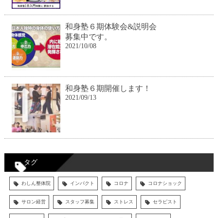
和身塾６期体験会&説明会
募集中です。
2021/10/08
和身塾６期開催します！
2021/09/13
タグ
わしん整体院
インパクト
コロナ
コロナショック
サロン経営
スタッフ募集
ストレス
セラピスト