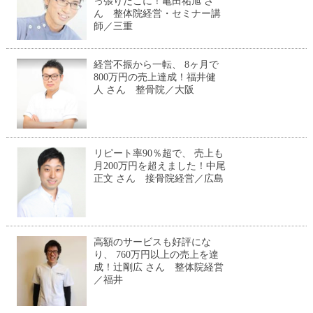
っ張りだこに！亀田祐旭 さ
ん 整体院経営・セミナー講
師／三重
経営不振から一転、 8ヶ月で
800万円の売上達成！福井健
人 さん 整骨院／大阪
リピート率90％超で、 売上も
月200万円を超えました！中尾
正文 さん 接骨院経営／広島
高額のサービスも好評にな
り、 760万円以上の売上を達
成！辻剛広 さん 整体院経営
／福井