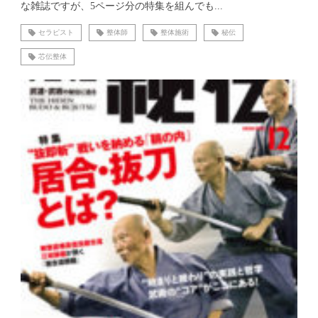
な雑誌ですが、5ページ分の特集を組んでも...
セラピスト
整体師
整体施術
秘伝
芯伝整体