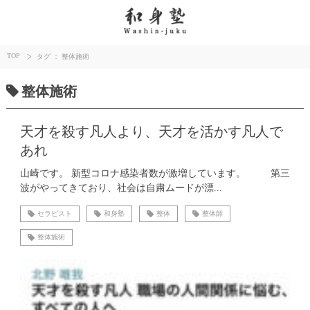
TOP
タグ ： 整体施術
整体施術
天才を殺す凡人より、天才を活かす凡人で
あれ
山崎です。 新型コロナ感染者数が激増しています。 第三
波がやってきており、社会は自粛ムードが漂...
セラピスト
和身塾
整体
整体師
整体施術