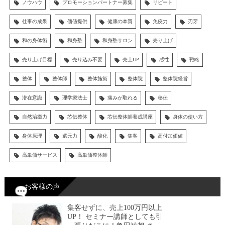
ノウハウ
プロモーションパートナー募集
リピート
仕事の成果
価値提供
健康の本質
免疫力
刃牙
和の身体術
和身塾
和身塾サロン
売り上げ
売り上げ目標
売り込み不要
売上UP
感性
戦略
整体
整体師
整体施術
整体院
整体院経営
潜在意識
理学療法士
痛みが取れる
秘伝
自然治癒力
芯伝整体
芯伝整体師養成講座
身体の使い方
身体原理
還元力
酸化
集客
高付加価値
高単価サービス
高単価整体師
お客様の声
集客せずに、売上100万円以上
UP！ セミナー講師としても引