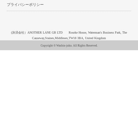
プライバシーポリシー
(決済会社）ANOTHER LANE GB LTD Rourke House, Waterman's Business Park, The
Causeway,Staines,Middlesex,TW18 3BA, United Kingdom
Copyright © Washin-juku. All Rights Reserved.