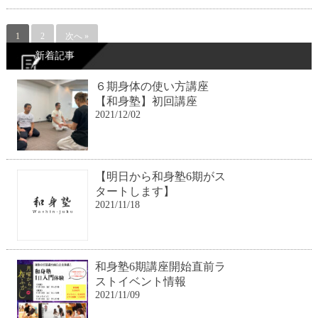
1
2
次へ »
新着記事
６期身体の使い方講座
【和身塾】初回講座
2021/12/02
【明日から和身塾6期がス
タートします】
2021/11/18
和身塾6期講座開始直前ラ
ストイベント情報
2021/11/09