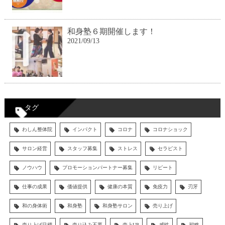
和身塾６期開催します！
2021/09/13
タグ
わしん整体院
インパクト
コロナ
コロナショック
サロン経営
スタッフ募集
ストレス
セラピスト
ノウハウ
プロモーションパートナー募集
リピート
仕事の成果
価値提供
健康の本質
免疫力
刃牙
和の身体術
和身塾
和身塾サロン
売り上げ
売り上げ目標
売り込み不要
売上UP
感性
戦略