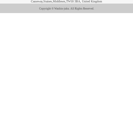
Causeway,Staines,Middlesex,TW18 3BA, United Kingdom
Copyright © Washin-juku. All Rights Reserved.