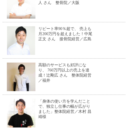
人 さん 整骨院／大阪
リピート率90％超で、 売上も
月200万円を超えました！中尾
正文 さん 接骨院経営／広島
高額のサービスも好評にな
り、 760万円以上の売上を達
成！辻剛広 さん 整体院経営
／福井
「身体の使い方を学んだこと
で、独立し仕事の幅が広がり
ました」整体院経営／木村 昌
靖様