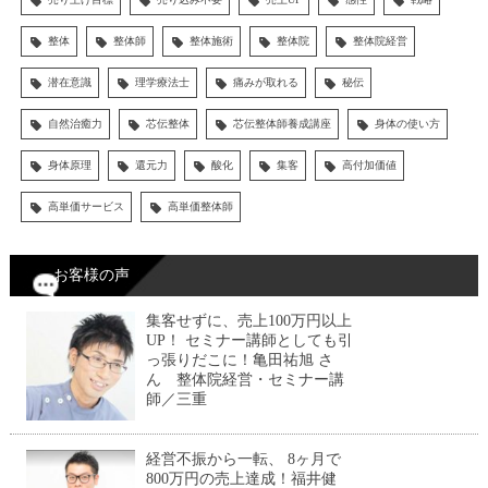
整体
整体師
整体施術
整体院
整体院経営
潜在意識
理学療法士
痛みが取れる
秘伝
自然治癒力
芯伝整体
芯伝整体師養成講座
身体の使い方
身体原理
還元力
酸化
集客
高付加価値
高単価サービス
高単価整体師
お客様の声
集客せずに、売上100万円以上
UP！ セミナー講師としても引
っ張りだこに！亀田祐旭 さ
ん 整体院経営・セミナー講
師／三重
経営不振から一転、 8ヶ月で
800万円の売上達成！福井健