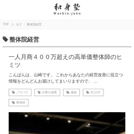
TOP
タグ ： 整体院経営
整体院経営
一人月商４００万超えの高単価整体師のヒ
ミツ
こんばんは、山崎です。 これからあなたの経営改善に役立つ
情報をどんどんお届けしてまいりますので、 ...
ノウハウ
仕事の成果
価値
売上UP
整体師