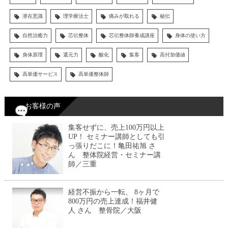
潜在意識
理学療法士
痛みが取れる
秘伝
自然治癒力
芯伝整体
芯伝整体師養成講座
身体の使い方
身体原理
還元力
酸化
集客
高付加価値
高単価サービス
高単価整体師
お客様の声
集客せずに、売上100万円以上
UP！ セミナー講師としても引
っ張りだこに！亀田祐旭 さ
ん 整体院経営・セミナー講
師／三重
経営不振から一転、 8ヶ月で
800万円の売上達成！福井健
人 さん 整骨院／大阪