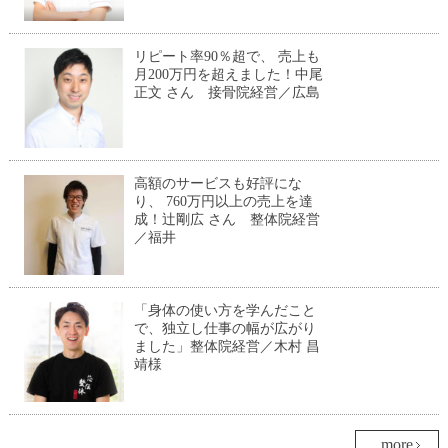
リピート率90％超で、 売上も
月200万円を超えました！中尾
正文 さん 接骨院経営／広島
高額のサービスも好評にな
り、 760万円以上の売上を達
成！辻剛広 さん 整体院経営
／福井
「身体の使い方を学んだこと
で、独立し仕事の幅が広がり
ました」整体院経営／木村 昌
靖様
more