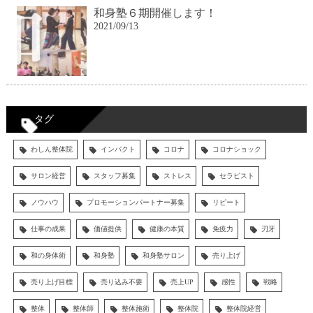
和身塾６期開催します！
2021/09/13
タグ
わしん整体院
インパクト
コロナ
コロナショック
サロン経営
スタッフ募集
ストレス
セラピスト
ノウハウ
プロモーションパートナー募集
リピート
仕事の成果
価値提供
健康の本質
免疫力
刃牙
和の身体術
和身塾
和身塾サロン
売り上げ
売り上げ目標
売り込み不要
売上UP
感性
戦略
整体
整体師
整体施術
整体院
整体院経営