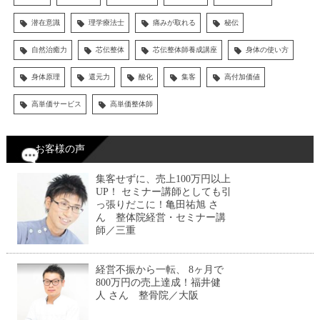
潜在意識
理学療法士
痛みが取れる
秘伝
自然治癒力
芯伝整体
芯伝整体師養成講座
身体の使い方
身体原理
還元力
酸化
集客
高付加価値
高単価サービス
高単価整体師
お客様の声
集客せずに、売上100万円以上
UP！ セミナー講師としても引
っ張りだこに！亀田祐旭 さ
ん 整体院経営・セミナー講
師／三重
経営不振から一転、 8ヶ月で
800万円の売上達成！福井健
人 さん 整骨院／大阪