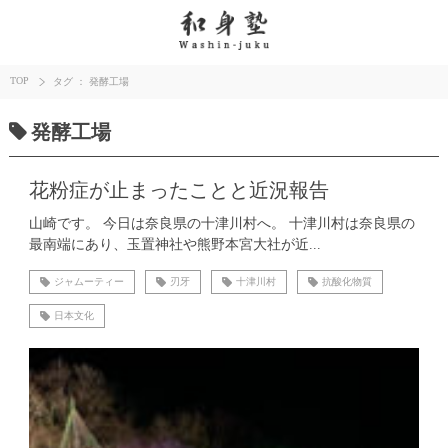
TOP
タグ ： 発酵工場
発酵工場
花粉症が止まったことと近況報告
山崎です。 今日は奈良県の十津川村へ。 十津川村は奈良県の
最南端にあり、玉置神社や熊野本宮大社が近...
ジャムーティー
刃牙
十津川村
抗酸化物質
日本文化