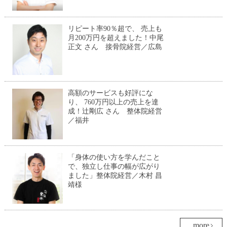
リピート率90％超で、 売上も
月200万円を超えました！中尾
正文 さん 接骨院経営／広島
高額のサービスも好評にな
り、 760万円以上の売上を達
成！辻剛広 さん 整体院経営
／福井
「身体の使い方を学んだこと
で、独立し仕事の幅が広がり
ました」整体院経営／木村 昌
靖様
more