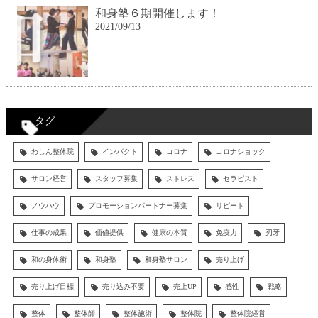
和身塾６期開催します！
2021/09/13
タグ
わしん整体院
インパクト
コロナ
コロナショック
サロン経営
スタッフ募集
ストレス
セラピスト
ノウハウ
プロモーションパートナー募集
リピート
仕事の成果
価値提供
健康の本質
免疫力
刃牙
和の身体術
和身塾
和身塾サロン
売り上げ
売り上げ目標
売り込み不要
売上UP
感性
戦略
整体
整体師
整体施術
整体院
整体院経営