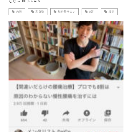
ちら→ https://was...
内観
和身塾
和身塾サロン
感性
腰痛