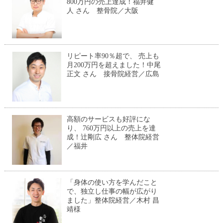
800万円の売上達成！福井健
人 さん 整骨院／大阪
リピート率90％超で、 売上も
月200万円を超えました！中尾
正文 さん 接骨院経営／広島
高額のサービスも好評にな
り、 760万円以上の売上を達
成！辻剛広 さん 整体院経営
／福井
「身体の使い方を学んだこと
で、独立し仕事の幅が広がり
ました」整体院経営／木村 昌
靖様