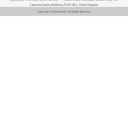
Causeway,Staines,Middlesex,TW18 3BA, United Kingdom
Copyright © Washin-juku. All Rights Reserved.