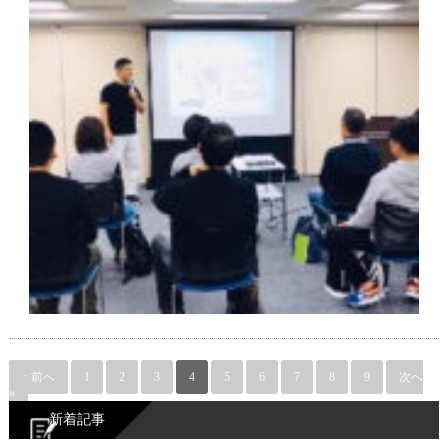
« 前へ
1
2
3
4
5
6
7
8
9
次へ
»
新着記事