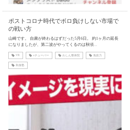
ポストコロナ時代でボロ負けしない市場で
の戦い方
山崎です。 自粛が終わるはずだった5月6日。 約1ヶ月の延長
になりましたが、第二波がやってくるのは秋頃...
VR
vチューバー
わしん整体院
免疫力
和身塾