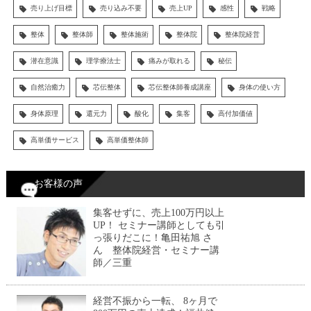
売り上げ目標
売り込み不要
売上UP
感性
戦略
整体
整体師
整体施術
整体院
整体院経営
潜在意識
理学療法士
痛みが取れる
秘伝
自然治癒力
芯伝整体
芯伝整体師養成講座
身体の使い方
身体原理
還元力
酸化
集客
高付加価値
高単価サービス
高単価整体師
お客様の声
集客せずに、売上100万円以上
UP！ セミナー講師としても引
っ張りだこに！亀田祐旭 さ
ん 整体院経営・セミナー講
師／三重
経営不振から一転、 8ヶ月で