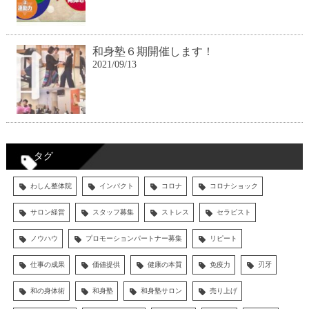
和身塾６期開催します！
2021/09/13
タグ
わしん整体院
インパクト
コロナ
コロナショック
サロン経営
スタッフ募集
ストレス
セラピスト
ノウハウ
プロモーションパートナー募集
リピート
仕事の成果
価値提供
健康の本質
免疫力
刃牙
和の身体術
和身塾
和身塾サロン
売り上げ