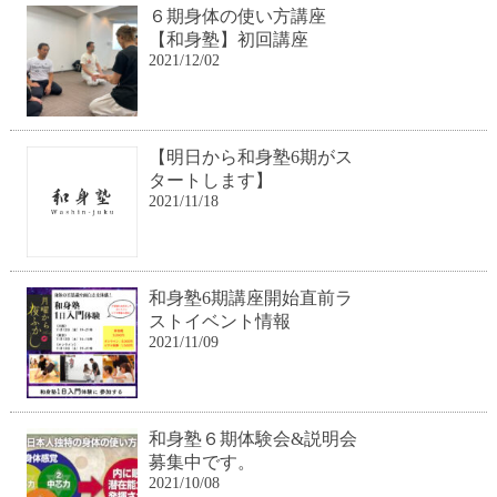
６期身体の使い方講座
【和身塾】初回講座
2021/12/02
【明日から和身塾6期がス
タートします】
2021/11/18
和身塾6期講座開始直前ラ
ストイベント情報
2021/11/09
和身塾６期体験会&説明会
募集中です。
2021/10/08