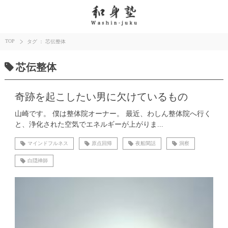
TOP
タグ ： 芯伝整体
芯伝整体
奇跡を起こしたい男に欠けているもの
山崎です。 僕は整体院オーナー。 最近、わしん整体院へ行く
と、浄化された空気でエネルギーが上がりま...
マインドフルネス
原点回帰
夜船閑話
洞察
白隠禅師