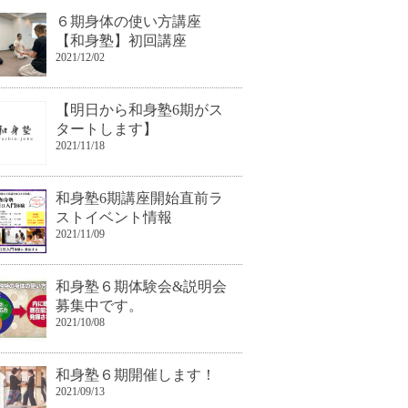
６期身体の使い方講座
【和身塾】初回講座
2021/12/02
【明日から和身塾6期がス
タートします】
2021/11/18
和身塾6期講座開始直前ラ
ストイベント情報
2021/11/09
和身塾６期体験会&説明会
募集中です。
2021/10/08
和身塾６期開催します！
2021/09/13