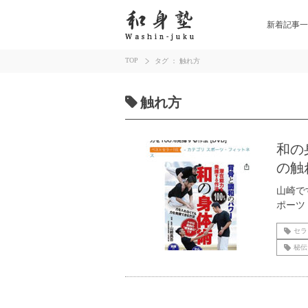
新着記事一
TOP
タグ ： 触れ方
触れ方
和の
の触
山崎で
ポーツ
セラ
秘伝