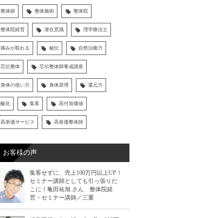
整体師
整体施術
整体院
整体院経営
潜在意識
理学療法士
痛みが取れる
秘伝
自然治癒力
芯伝整体
芯伝整体師養成講座
身体の使い方
身体原理
還元力
酸化
集客
高付加価値
高単価サービス
高単価整体師
お客様の声
集客せずに、売上100万円以上UP！
セミナー講師としても引っ張りだ
こに！亀田祐旭 さん 整体院経
営・セミナー講師／三重