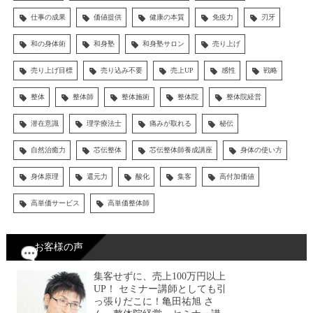
仕事の成果
価値提供
健康の本質
免疫力
刃牙
和の身体術
和身塾
和身塾サロン
売り上げ
売り上げ目標
売り込み不要
売上UP
感性
戦略
整体
整体師
整体施術
整体院
整体院経営
潜在意識
理学療法士
痛みが取れる
秘伝
自然治癒力
芯伝整体
芯伝整体師養成講座
身体の使い方
身体原理
還元力
酸化
集客
高付加価値
高単価サービス
高単価整体師
お客様の声
集客せずに、売上100万円以上
UP！ セミナー講師としても引
っ張りだこに！亀田祐旭 さ