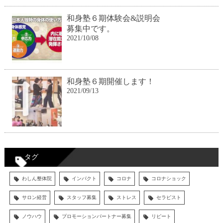
和身塾６期体験会&説明会
募集中です。
2021/10/08
和身塾６期開催します！
2021/09/13
タグ
わしん整体院
インパクト
コロナ
コロナショック
サロン経営
スタッフ募集
ストレス
セラピスト
ノウハウ
プロモーションパートナー募集
リピート