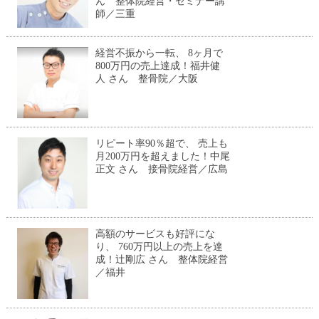
ん 整体院経営・セミナー講
師／三重
経営不振から一転、 8ヶ月で
800万円の売上達成！福井健
人 さん 整骨院／大阪
リピート率90％超で、 売上も
月200万円を超えました！中尾
正文 さん 接骨院経営／広島
高額のサービスも好評にな
り、 760万円以上の売上を達
成！辻剛広 さん 整体院経営
／福井