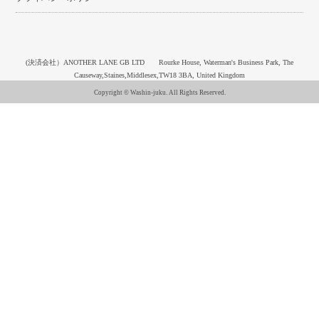
(決済会社）ANOTHER LANE GB LTD Rourke House, Waterman's Business Park, The
Causeway,Staines,Middlesex,TW18 3BA, United Kingdom
Copyright © Washin-juku. All Rights Reserved.