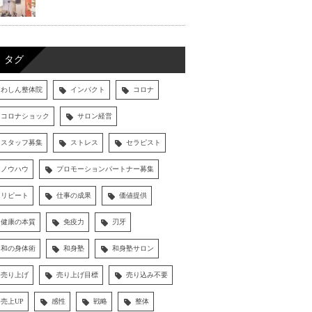
タグ
わしん整体院
インパクト
コロナ
コロナショック
サロン経営
スタッフ募集
ストレス
セラピスト
ノウハウ
プロモーションパートナー募集
リピート
仕事の成果
価値提供
健康の本質
免疫力
刃牙
和の身体術
和身塾
和身塾サロン
売り上げ
売り上げ目標
売り込み不要
売上UP
感性
戦略
整体