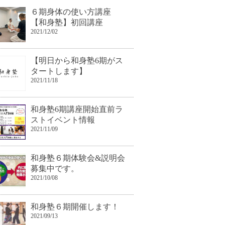
６期身体の使い方講座
【和身塾】初回講座
2021/12/02
【明日から和身塾6期がス
タートします】
2021/11/18
和身塾6期講座開始直前ラ
ストイベント情報
2021/11/09
和身塾６期体験会&説明会
募集中です。
2021/10/08
和身塾６期開催します！
2021/09/13