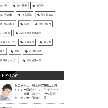
整体師
整体施術
整体院
整体院経営
潜在意識
理学療法士
痛みが取れる
秘伝
自然治癒力
芯伝整体
芯伝整体師養成講座
身体の使い方
身体原理
還元力
酸化
集客
高付加価値
高単価サービス
高単価整体師
お客様の声
集客せずに、売上100万円以上UP！
セミナー講師としても引っ張りだ
こに！亀田祐旭 さん 整体院経
営・セミナー講師／三重