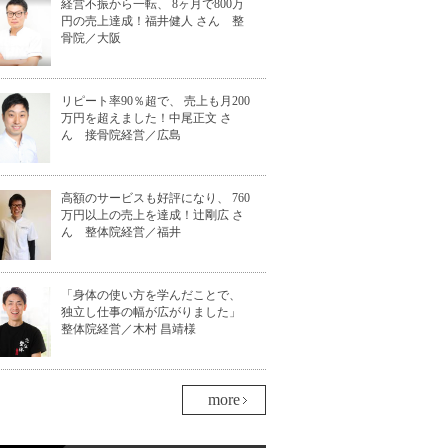
経営不振から一転、 8ヶ月で800万
円の売上達成！福井健人 さん 整
骨院／大阪
リピート率90％超で、 売上も月200
万円を超えました！中尾正文 さ
ん 接骨院経営／広島
高額のサービスも好評になり、 760
万円以上の売上を達成！辻剛広 さ
ん 整体院経営／福井
「身体の使い方を学んだことで、
独立し仕事の幅が広がりました」
整体院経営／木村 昌靖様
more