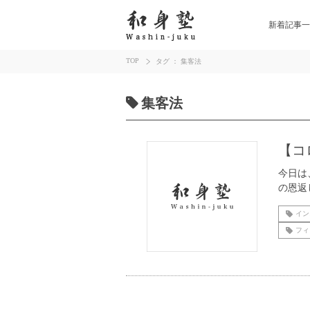
新着記事一
TOP
タグ ： 集客法
集客法
【コ
今日は
の恩返
イン
フィ