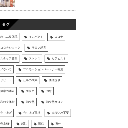
タグ
わしん整体院
インパクト
コロナ
コロナショック
サロン経営
スタッフ募集
ストレス
セラピスト
ノウハウ
プロモーションパートナー募集
リピート
仕事の成果
価値提供
健康の本質
免疫力
刃牙
和の身体術
和身塾
和身塾サロン
売り上げ
売り上げ目標
売り込み不要
売上UP
感性
戦略
整体