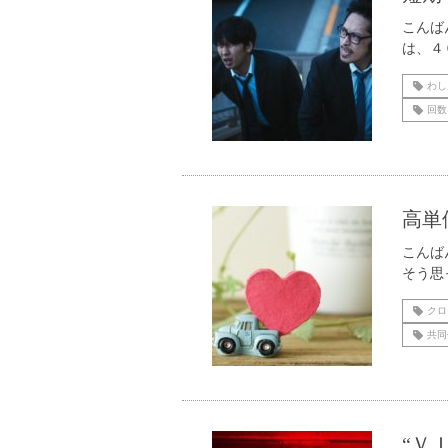
こんば
は、４
わし
回数
高単
こんば
そう思
クロ
共同
“Ｖ