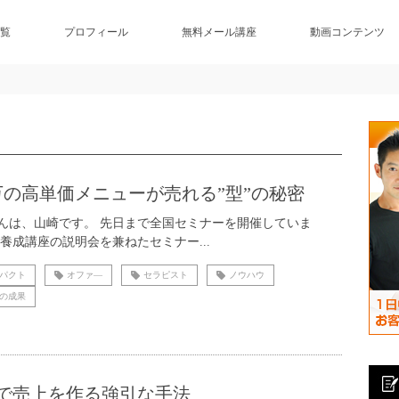
覧
プロフィール
無料メール講座
動画コンテンツ
0万の高単価メニューが売れる”型”の秘密
んは、山崎です。 先日まで全国セミナーを開催していま
 養成講座の説明会を兼ねたセミナー...
パクト
オファ―
セラピスト
ノウハウ
の成果
で売上を作る強引な手法