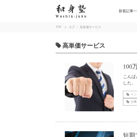
新着記事一
TOP
タグ ： 高単価サービス
高単価サービス
10
こんば
した。
イン
仕事
短期