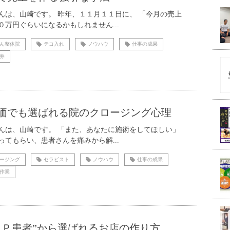
んは、山崎です。 昨年、１１月１１日に、 「今月の売上
０万円ぐらいになるかもしれません...
ん整体院
テコ入れ
ノウハウ
仕事の成果
券
価でも選ばれる院のクロージング心理
んは、山崎です。 「また、あなたに施術をしてほしい」
ってもらい、患者さんを痛みから解...
ージング
セラピスト
ノウハウ
仕事の成果
作業
ＩＰ患者”から選ばれるお店の作り方