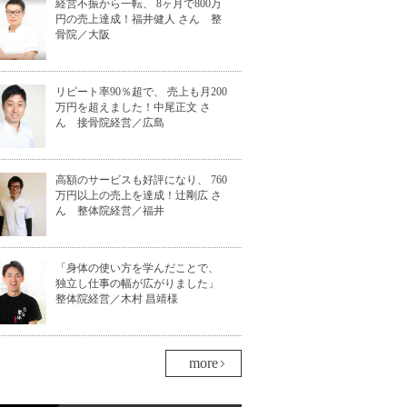
経営不振から一転、 8ヶ月で800万
円の売上達成！福井健人 さん 整
骨院／大阪
リピート率90％超で、 売上も月200
万円を超えました！中尾正文 さ
ん 接骨院経営／広島
高額のサービスも好評になり、 760
万円以上の売上を達成！辻剛広 さ
ん 整体院経営／福井
「身体の使い方を学んだことで、
独立し仕事の幅が広がりました」
整体院経営／木村 昌靖様
more