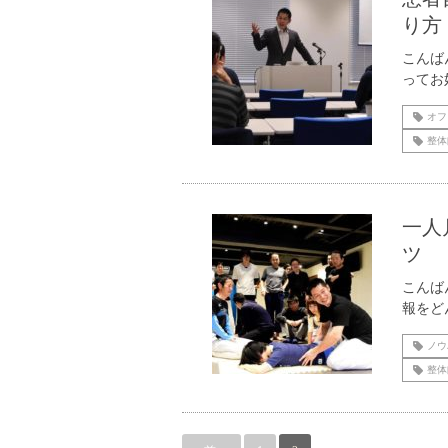
り方
こんば
ってお
オフ
整体
一人
ツ
こんば
報をど
ノウ
整体