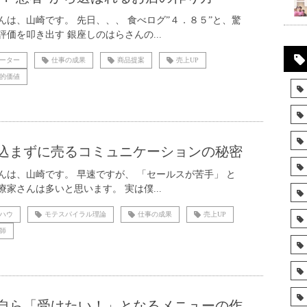
んは、山崎です。 先日、、、 食べログ”４．８５”と、驚
評価を叩き出す 銀座しのはらさんの...
ーター
仕事の成果
商品提案
売上UP
的価値
込まずに売るコミュニケーションの秘密
んは、山崎です。 早速ですが、 「セールスが苦手」 と
療家さんは多いと思います。 実は僕...
ハウ
モテスパイラル理論
仕事の成果
売上UP
師
自ら「受けたい！」となるメニューの作