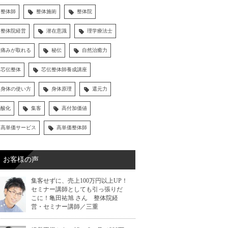
整体師
整体施術
整体院
整体院経営
潜在意識
理学療法士
痛みが取れる
秘伝
自然治癒力
芯伝整体
芯伝整体師養成講座
身体の使い方
身体原理
還元力
酸化
集客
高付加価値
高単価サービス
高単価整体師
お客様の声
集客せずに、売上100万円以上UP！
セミナー講師としても引っ張りだ
こに！亀田祐旭 さん 整体院経
営・セミナー講師／三重