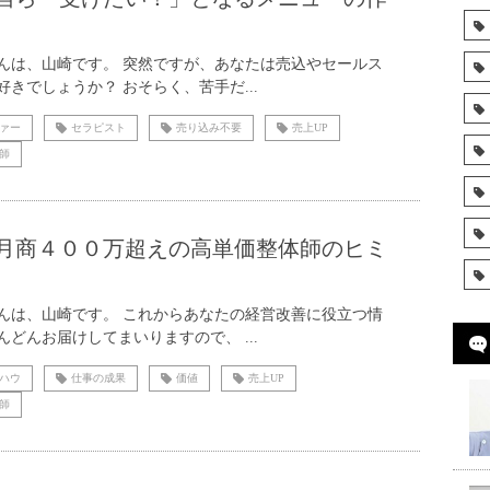
んは、山崎です。 突然ですが、あなたは売込やセールス
好きでしょうか？ おそらく、苦手だ...
ァー
セラピスト
売り込み不要
売上UP
師
月商４００万超えの高単価整体師のヒミ
んは、山崎です。 これからあなたの経営改善に役立つ情
んどんお届けしてまいりますので、 ...
ハウ
仕事の成果
価値
売上UP
師