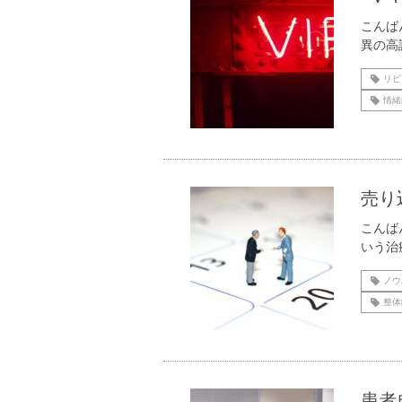
こんば
異の高
リピ
情緒
売り
こんば
いう治
ノウ
整体
患者