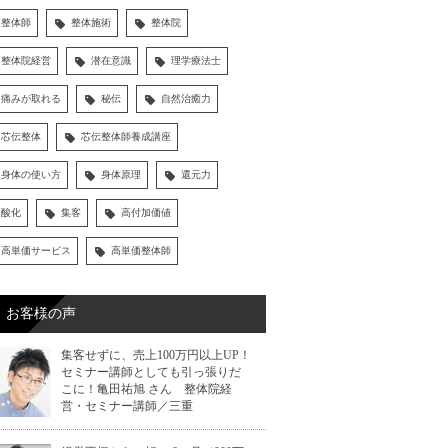
整体師
整体施術
整体院
整体院経営
潜在意識
理学療法士
痛みが取れる
秘伝
自然治癒力
芯伝整体
芯伝整体師養成講座
身体の使い方
身体原理
還元力
酸化
集客
高付加価値
高単価サービス
高単価整体師
お客様の声
集客せずに、売上100万円以上UP！
セミナー講師としても引っ張りだ
こに！亀田祐旭 さん 整体院経
営・セミナー講師／三重