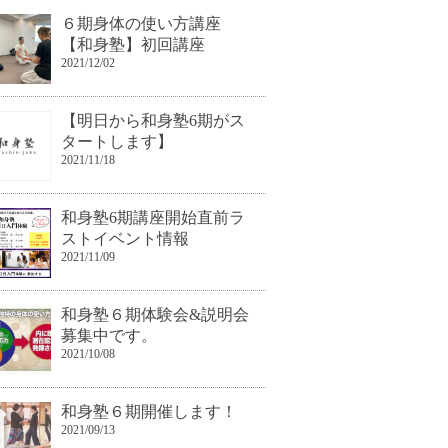
６期身体の使い方講座
【和身塾】初回講座
2021/12/02
【明日から和身塾6期がス
タートします】
2021/11/18
和身塾6期講座開始直前ラ
ストイベント情報
2021/11/09
和身塾６期体験会&説明会
募集中です。
2021/10/08
和身塾６期開催します！
2021/09/13