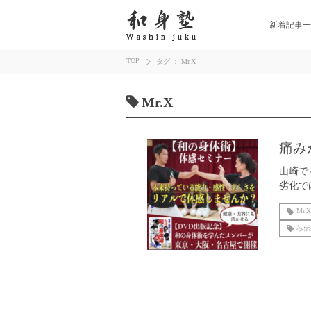
新着記事一
TOP
タグ ： Mr.X
Mr.X
痛み
山崎で
劣化で
Mr.X
芯伝