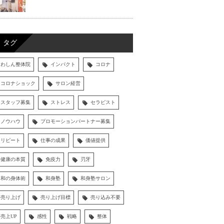
タグ
わしん整体院
インパクト
コロナ
コロナショック
サロン経営
スタッフ募集
ストレス
セラピスト
ノウハウ
プロモーションパートナー募集
リピート
仕事の成果
価値提供
健康の本質
免疫力
刃牙
和の身体術
和身塾
和身塾サロン
売り上げ
売り上げ目標
売り込み不要
売上UP
感性
戦略
整体