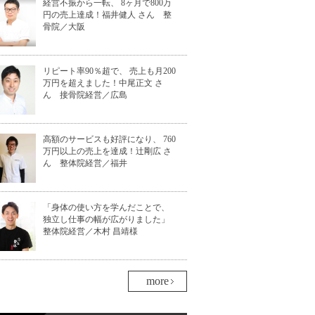
経営不振から一転、 8ヶ月で800万
円の売上達成！福井健人 さん 整
骨院／大阪
リピート率90％超で、 売上も月200
万円を超えました！中尾正文 さ
ん 接骨院経営／広島
高額のサービスも好評になり、 760
万円以上の売上を達成！辻剛広 さ
ん 整体院経営／福井
「身体の使い方を学んだことで、
独立し仕事の幅が広がりました」
整体院経営／木村 昌靖様
more