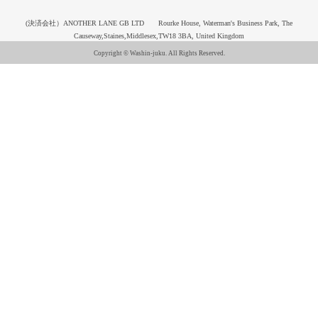
(決済会社）ANOTHER LANE GB LTD Rourke House, Waterman's Business Park, The
Causeway,Staines,Middlesex,TW18 3BA, United Kingdom
Copyright © Washin-juku. All Rights Reserved.