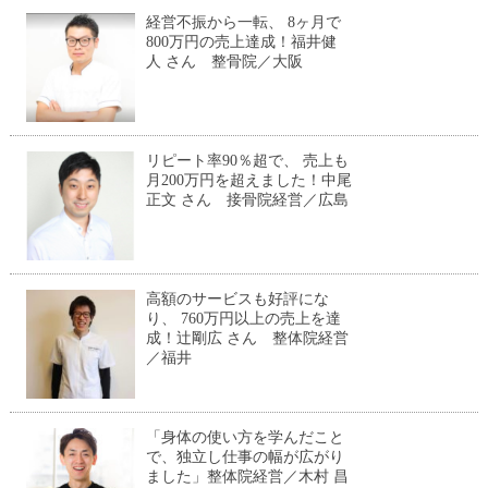
経営不振から一転、 8ヶ月で
800万円の売上達成！福井健
人 さん 整骨院／大阪
リピート率90％超で、 売上も
月200万円を超えました！中尾
正文 さん 接骨院経営／広島
高額のサービスも好評にな
り、 760万円以上の売上を達
成！辻剛広 さん 整体院経営
／福井
「身体の使い方を学んだこと
で、独立し仕事の幅が広がり
ました」整体院経営／木村 昌