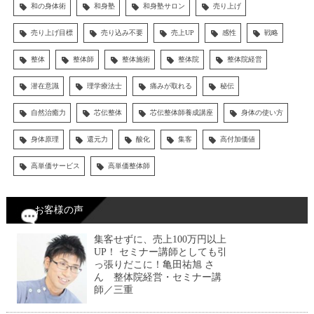
和の身体術
和身塾
和身塾サロン
売り上げ
売り上げ目標
売り込み不要
売上UP
感性
戦略
整体
整体師
整体施術
整体院
整体院経営
潜在意識
理学療法士
痛みが取れる
秘伝
自然治癒力
芯伝整体
芯伝整体師養成講座
身体の使い方
身体原理
還元力
酸化
集客
高付加価値
高単価サービス
高単価整体師
お客様の声
集客せずに、売上100万円以上
UP！ セミナー講師としても引
っ張りだこに！亀田祐旭 さ
ん 整体院経営・セミナー講
師／三重