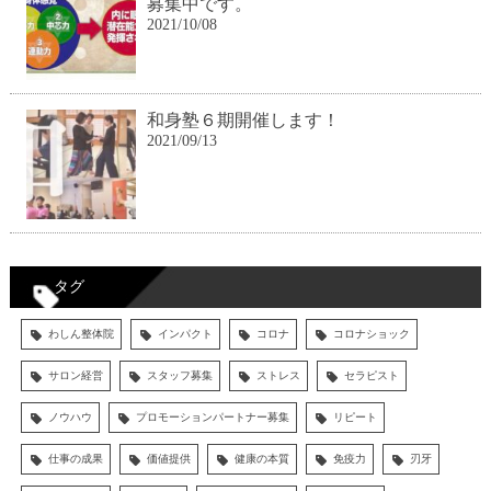
募集中です。
2021/10/08
和身塾６期開催します！
2021/09/13
タグ
わしん整体院
インパクト
コロナ
コロナショック
サロン経営
スタッフ募集
ストレス
セラピスト
ノウハウ
プロモーションパートナー募集
リピート
仕事の成果
価値提供
健康の本質
免疫力
刃牙