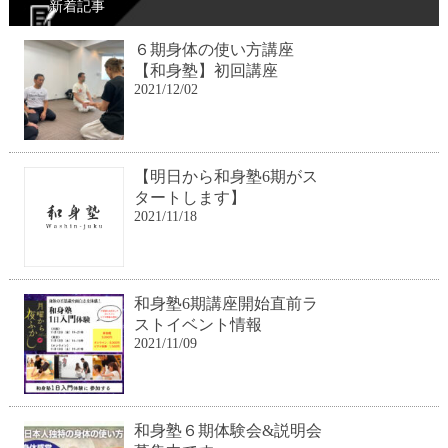
新着記事
６期身体の使い方講座
【和身塾】初回講座
2021/12/02
【明日から和身塾6期がス
タートします】
2021/11/18
和身塾6期講座開始直前ラ
ストイベント情報
2021/11/09
和身塾６期体験会&説明会