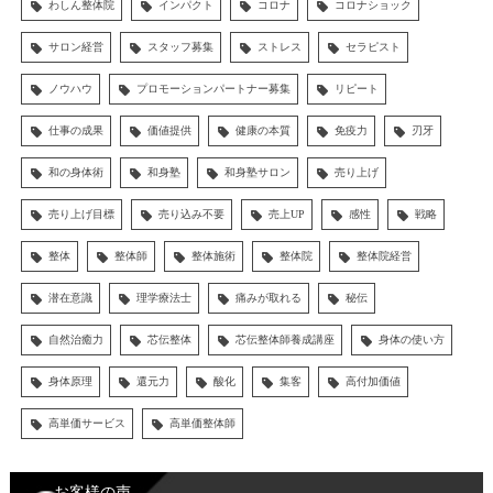
わしん整体院
インパクト
コロナ
コロナショック
サロン経営
スタッフ募集
ストレス
セラピスト
ノウハウ
プロモーションパートナー募集
リピート
仕事の成果
価値提供
健康の本質
免疫力
刃牙
和の身体術
和身塾
和身塾サロン
売り上げ
売り上げ目標
売り込み不要
売上UP
感性
戦略
整体
整体師
整体施術
整体院
整体院経営
潜在意識
理学療法士
痛みが取れる
秘伝
自然治癒力
芯伝整体
芯伝整体師養成講座
身体の使い方
身体原理
還元力
酸化
集客
高付加価値
高単価サービス
高単価整体師
お客様の声