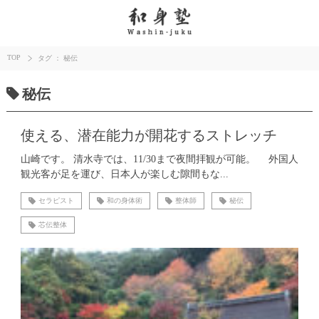
TOP
タグ ： 秘伝
秘伝
使える、潜在能力が開花するストレッチ
山崎です。 清水寺では、11/30まで夜間拝観が可能。 外国人
観光客が足を運び、日本人が楽しむ隙間もな...
セラピスト
和の身体術
整体師
秘伝
芯伝整体