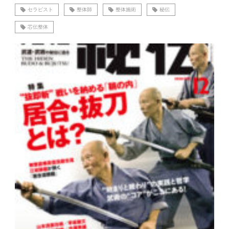
セラピスト
整体師
整体施術
秘伝
芯伝整体