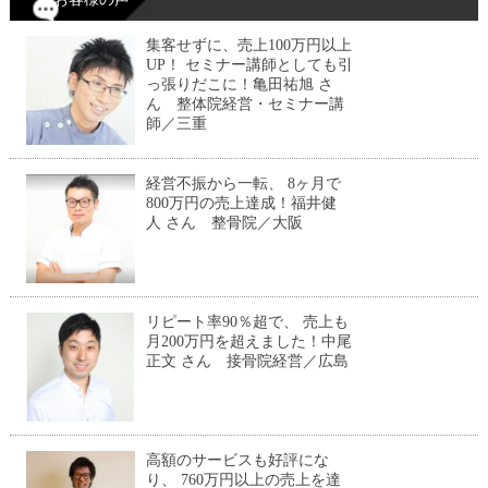
集客せずに、売上100万円以上
UP！ セミナー講師としても引
っ張りだこに！亀田祐旭 さ
ん 整体院経営・セミナー講
師／三重
経営不振から一転、 8ヶ月で
800万円の売上達成！福井健
人 さん 整骨院／大阪
リピート率90％超で、 売上も
月200万円を超えました！中尾
正文 さん 接骨院経営／広島
高額のサービスも好評にな
り、 760万円以上の売上を達